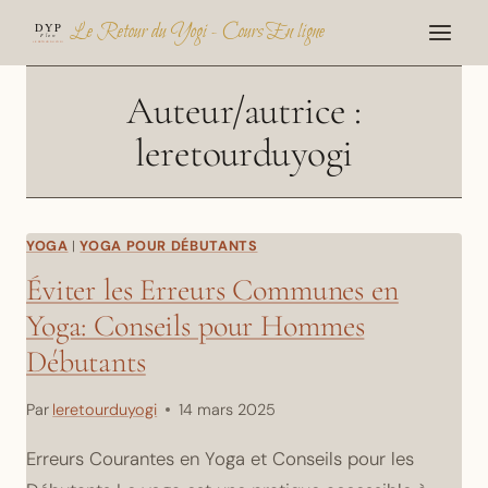
Aller
Le Retour du Yogi - Cours En ligne
au
contenu
Auteur/autrice :
leretourduyogi
YOGA
|
YOGA POUR DÉBUTANTS
Éviter les Erreurs Communes en
Yoga: Conseils pour Hommes
Débutants
Par
leretourduyogi
14 mars 2025
Erreurs Courantes en Yoga et Conseils pour les