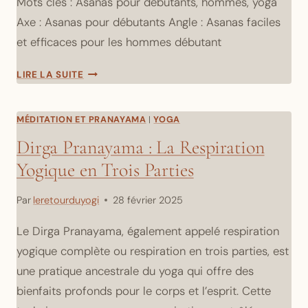
Mots clés : Asanas pour débutants, hommes, yoga
Axe : Asanas pour débutants Angle : Asanas faciles
et efficaces pour les hommes débutant
5
LIRE LA SUITE
ASANAS
CLÉS
POUR
MÉDITATION ET PRANAYAMA
|
YOGA
LES
Dirga Pranayama : La Respiration
HOMMES
Yogique en Trois Parties
DÉBUTANTS
EN
YOGA
Par
leretourduyogi
28 février 2025
Le Dirga Pranayama, également appelé respiration
yogique complète ou respiration en trois parties, est
une pratique ancestrale du yoga qui offre des
bienfaits profonds pour le corps et l’esprit. Cette