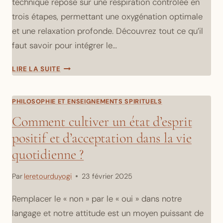
technique repose sur une respiration contrôlée en
trois étapes, permettant une oxygénation optimale
et une relaxation profonde. Découvrez tout ce qu’il
faut savoir pour intégrer le…
DIRGA
LIRE LA SUITE
PRANAYAMA
:
LA
PHILOSOPHIE ET ENSEIGNEMENTS SPIRITUELS
RESPIRATION
Comment cultiver un état d’esprit
YOGIQUE
positif et d’acceptation dans la vie
EN
TROIS
quotidienne ?
PARTIES
Par
leretourduyogi
23 février 2025
Remplacer le « non » par le « oui » dans notre
langage et notre attitude est un moyen puissant de