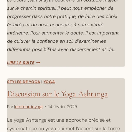
sur le chemin spirituel. Il peut nous empêcher de
progresser dans notre pratique, de faire des choix
éclairés et de nous connecter à notre vérité
intérieure. Pour surmonter le doute, il est important
de cultiver la confiance en soi, d’examiner les
différentes possibilités avec discernement et de…
COMMENT
LIRE LA SUITE
LE
DOUTE
AFFECTE-
STYLES DE YOGA
|
YOGA
T-
Discussion sur le Yoga Ashtanga
IL
LA
PRATIQUE
Par
leretourduyogi
14 février 2025
DU
Le yoga Ashtanga est une approche précise et
YOGA
ET
systématique du yoga qui met l’accent sur la force