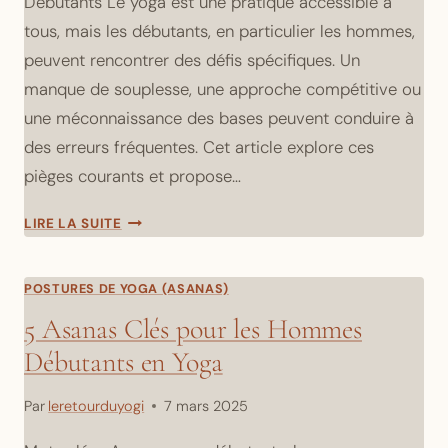
Débutants Le yoga est une pratique accessible à
tous, mais les débutants, en particulier les hommes,
peuvent rencontrer des défis spécifiques. Un
manque de souplesse, une approche compétitive ou
une méconnaissance des bases peuvent conduire à
des erreurs fréquentes. Cet article explore ces
pièges courants et propose…
ÉVITER
LIRE LA SUITE
LES
ERREURS
COMMUNES
POSTURES DE YOGA (ASANAS)
EN
5 Asanas Clés pour les Hommes
YOGA:
Débutants en Yoga
CONSEILS
POUR
HOMMES
Par
leretourduyogi
7 mars 2025
DÉBUTANTS