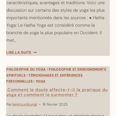
caractéristiques, avantages et traditions. Voici une
discussion sur certains des styles de yoga les plus
importants mentionnés dans les sources : ● Hatha
Yoga: Le Hatha Yoga est considéré comme la
branche de yoga la plus populaire en Occident. Il
met…
DISCUSSION
LIRE LA SUITE
SUR
LES
DIFFÉRENTS
PHILOSOPHIE DU YOGA
|
PHILOSOPHIE ET ENSEIGNEMENTS
STYLES
SPIRITUELS
|
TÉMOIGNAGES ET EXPÉRIENCES
DE
PERSONNELLES
|
YOGA
YOGA
Comment le doute affecte-t-il la pratique du
yoga et comment le surmonter ?
Par
leretourduyogi
16 février 2025
Le doute (samshaya) peut être un obstacle majeur