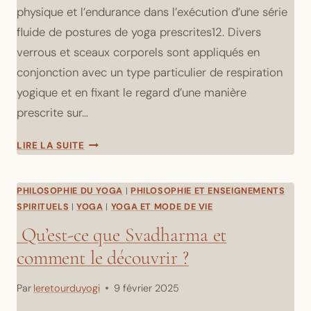
COMMENT
physique et l’endurance dans l’exécution d’une série
LE
fluide de postures de yoga prescrites12. Divers
SURMONTER
?
verrous et sceaux corporels sont appliqués en
conjonction avec un type particulier de respiration
yogique et en fixant le regard d’une manière
prescrite sur…
DISCUSSION
LIRE LA SUITE
SUR
LE
YOGA
PHILOSOPHIE DU YOGA
|
PHILOSOPHIE ET ENSEIGNEMENTS
ASHTANGA
SPIRITUELS
|
YOGA
|
YOGA ET MODE DE VIE
Qu’est-ce que Svadharma et
comment le découvrir ?
Par
leretourduyogi
9 février 2025