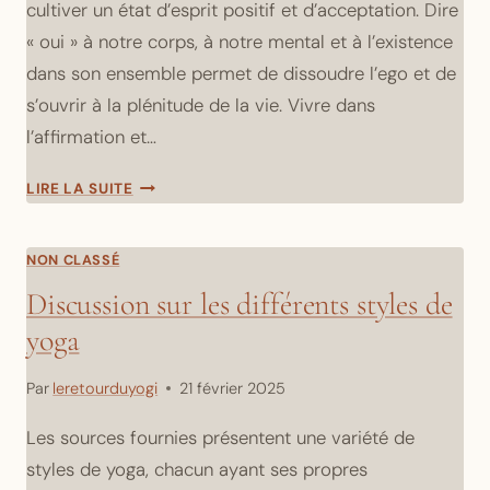
cultiver un état d’esprit positif et d’acceptation. Dire
« oui » à notre corps, à notre mental et à l’existence
dans son ensemble permet de dissoudre l’ego et de
s’ouvrir à la plénitude de la vie. Vivre dans
l’affirmation et…
COMMENT
LIRE LA SUITE
CULTIVER
UN
ÉTAT
NON CLASSÉ
D’ESPRIT
Discussion sur les différents styles de
POSITIF
yoga
ET
D’ACCEPTATION
DANS
Par
leretourduyogi
21 février 2025
LA
VIE
Les sources fournies présentent une variété de
QUOTIDIENNE
styles de yoga, chacun ayant ses propres
?