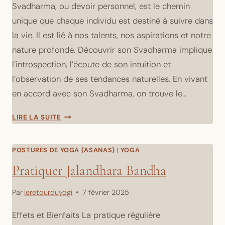
Svadharma, ou devoir personnel, est le chemin
unique que chaque individu est destiné à suivre dans
la vie. Il est lié à nos talents, nos aspirations et notre
nature profonde. Découvrir son Svadharma implique
l’introspection, l’écoute de son intuition et
l’observation de ses tendances naturelles. En vivant
en accord avec son Svadharma, on trouve le…
QU’EST-
LIRE LA SUITE
CE
QUE
SVADHARMA
POSTURES DE YOGA (ASANAS)
|
YOGA
ET
Pratiquer Jalandhara Bandha
COMMENT
LE
Par
leretourduyogi
7 février 2025
DÉCOUVRIR
?
Effets et Bienfaits La pratique régulière