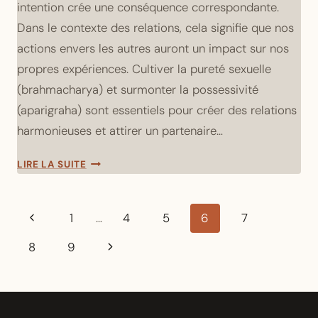
intention crée une conséquence correspondante.
Dans le contexte des relations, cela signifie que nos
actions envers les autres auront un impact sur nos
propres expériences. Cultiver la pureté sexuelle
(brahmacharya) et surmonter la possessivité
(aparigraha) sont essentiels pour créer des relations
harmonieuses et attirer un partenaire…
COMMENT
LIRE LA SUITE
LA
LOI
Navigation
DU
Page
1
…
4
5
6
7
KARMA
de
précédente
INFLUENCE-
Page
8
9
page
T-
suivante
ELLE
NOS
RELATIONS