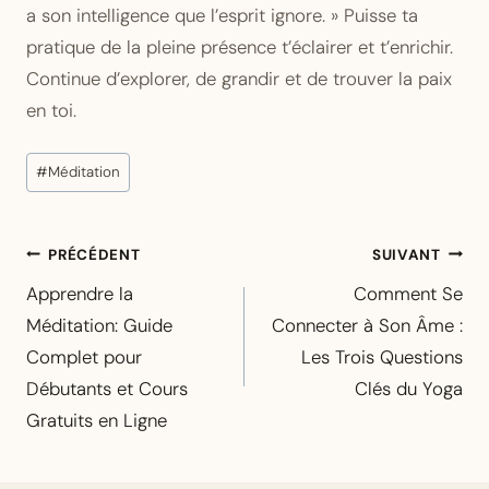
a son intelligence que l’esprit ignore. » Puisse ta
pratique de la pleine présence t’éclairer et t’enrichir.
Continue d’explorer, de grandir et de trouver la paix
en toi.
Étiquettes
#
Méditation
de
la
Navigation
publication :
PRÉCÉDENT
SUIVANT
de
Apprendre la
Comment Se
l’article
Méditation: Guide
Connecter à Son Âme :
Complet pour
Les Trois Questions
Débutants et Cours
Clés du Yoga
Gratuits en Ligne