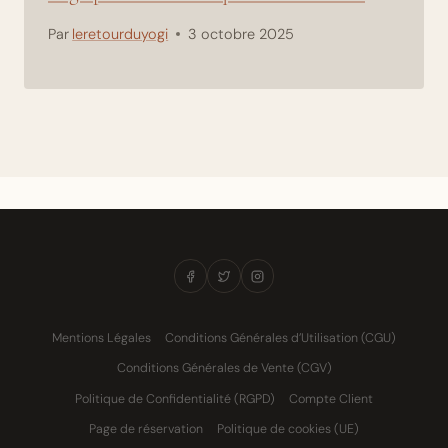
Par
leretourduyogi
3 octobre 2025
Mentions Légales
Conditions Générales d’Utilisation (CGU)
Conditions Générales de Vente (CGV)
Politique de Confidentialité (RGPD)
Compte Client
Page de réservation
Politique de cookies (UE)